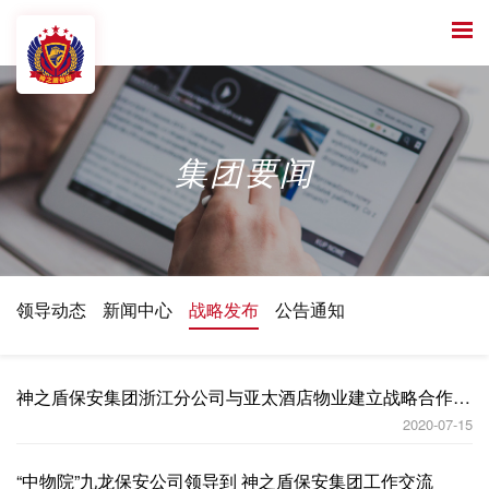
集团要闻
领导动态
新闻中心
战略发布
公告通知
神之盾保安集团浙江分公司与亚太酒店物业建立战略合作关系
2020-07-15
“中物院”九龙保安公司领导到 神之盾保安集团工作交流